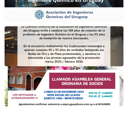
DÍA
lunes
DEL
Leer
8
INGENIERO
nota
de
NOTICIAS
QUÍMICO
SLIDER
junio
HOME
de
LLAMADO
2026
ASAMBLEA
celebramos
GENERAL
los
ORDINARIA
108
DE
años
SOCIOS
de
promulgación
de
la
Ley
N°
5728
del…