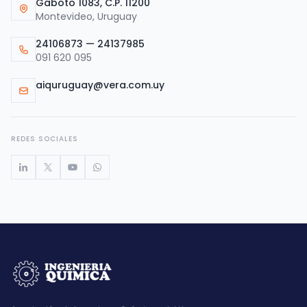
Gaboto 1083, C.P. 11200
Montevideo, Uruguay
24106873 — 24137985
091 620 095
aiquruguay@vera.com.uy
REDES SOCIALES